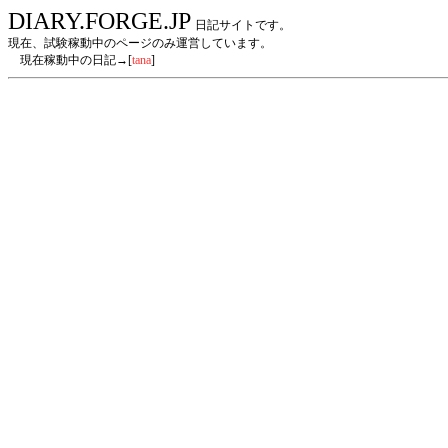
DIARY.FORGE.JP
日記サイトです。
現在、試験稼動中のページのみ運営しています。
現在稼動中の日記→[
tana
]